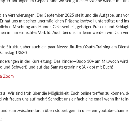
-Erfahrungen im Gepäck, sind wir seit gut einer Woche wieder mit unse
d an Veränderungen. Der September 2025 stellt und die Aufgabe, uns von 
r hat uns mit seiner unermüdlichen Präsenz kraftvoll unterstützt und insp
ichlichen Mischung aus Humor, Gelassenheit, geistiger Präsenz und Schlagf
 sehen in ihm ein echtes Vorbild. Auch bei uns im Team werden wir Dich ve
nte Struktur, aber auch ein paar News:
Jiu-Jitsu Youth-Training
am Diens
Samstag 13h30
nderungen in der Kursleitung: Das Kinder—Budo 10+ am Mittwoch wird ab 
do und Schwert) und auf das Samstagstraining (Aikido) mit Euch!
tatt! Wir sind froh über die Möglichkeit, Euch online treffen zu können, 
wir freuen uns auf mehr! Schreibt uns einfach eine email wenn ihr teil
ok und zum zwischendurch üben stöbert gern in unserem youtube-channel
: