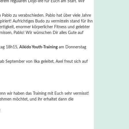
rem regulären Dojo-life für Euch am Start. Wir
Pablo zu verabschieden. Pablo hat über viele Jahre
iriert! Aufrichtiges Budo zu vermitteln stand für ihn
ertigkeit, enormer körperlicher Fitness und gelebter
rmissen, Pablo! Wir wünschen Dir alles Gute auf
tag 18h15,
Aikido Youth-Training
am Donnerstag
September von Ilka geleitet, Axel freut sich auf
denn wir haben das Training mit Euch sehr vermisst!
nehmen möchtet, und ihr erhaltet dann die
!