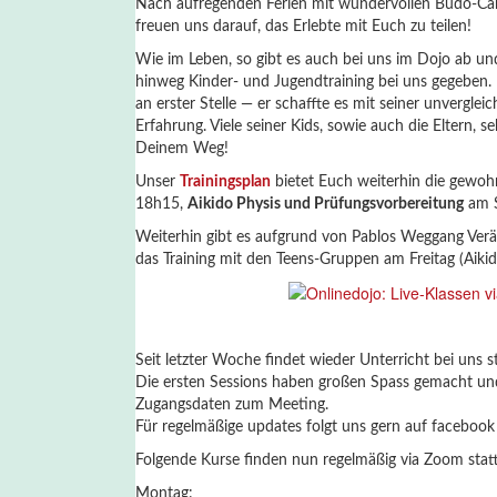
Nach aufregenden Ferien mit wundervollen Budo-Camp
freuen uns darauf, das Erlebte mit Euch zu teilen!
Wie im Leben, so gibt es auch bei uns im Dojo ab un
hinweg Kinder- und Jugendtraining bei uns gegeben. E
an erster Stelle — er schaffte es mit seiner unvergle
Erfahrung. Viele seiner Kids, sowie auch die Eltern,
Deinem Weg!
Unser
Trainingsplan
bietet Euch weiterhin die gewoh
18h15,
Aikido Physis und Prüfungsvorbereitung
am 
Weiterhin gibt es aufgrund von Pablos Weggang Verä
das Training mit den Teens-Gruppen am Freitag (Aiki
Seit letzter Woche findet wieder Unterricht bei uns s
Die ersten Sessions haben großen Spass gemacht und 
Zugangsdaten zum Meeting.
Für regelmäßige updates folgt uns gern auf facebo
Folgende Kurse finden nun regelmäßig via Zoom statt
Montag: