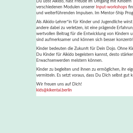
Du übst Aikido, hast Freude im Umgang mit Kindern u
verschiedenen Modulen unserer
Input-workshops
fin
und weiterführenden Impulsen. Im Mentor-Ship Prog
Als Aikido-Lehrer*in für Kinder und Jugendliche wir
andere dabei zu verletzen, ist eine prägende Erfahrun
wertvollen Beitrag für die Entwicklung von Kindern 
sind aufmerksamer und können sich besser konzentri
Kinder bedeuten die Zukunft für Dein Dojo. Ohne Ki
Du Kinder für Aikido begeistern kannst, desto stär
Erwachsenwerden meistern können.
Kinder zu begleiten und ihnen zu ermöglichen, ihr e
vermitteln. Es setzt voraus, dass Du Dich selbst gut
Wir freuen uns auf Dich!
kids@kikentai.berlin