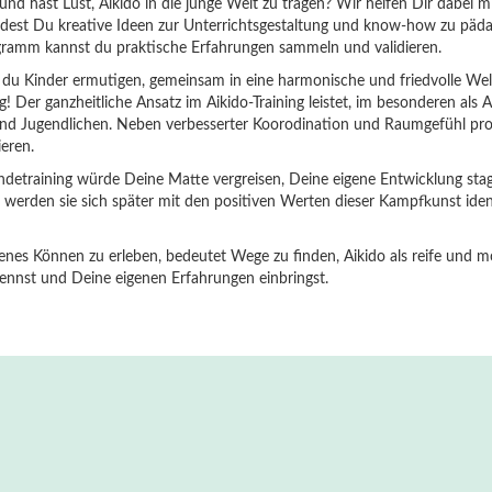
nd hast Lust, Aikido in die junge Welt zu tragen? Wir helfen Dir dabei 
dest Du kreative Ideen zur Unterrichtsgestaltung und know-how zu pädag
ramm kannst du praktische Erfahrungen sammeln und validieren.
st du Kinder ermutigen, gemeinsam in eine harmonische und friedvolle Wel
g! Der ganzheitliche Ansatz im Aikido-Training leistet, im besonderen als A
und Jugendlichen. Neben verbesserter Koorodination und Raumgefühl profi
eren.
ndetraining würde Deine Matte vergreisen, Deine eigene Entwicklung st
ker werden sie sich später mit den positiven Werten dieser Kampfkunst id
igenes Können zu erleben, bedeutet Wege zu finden, Aikido als reife und
 kennst und Deine eigenen Erfahrungen einbringst.