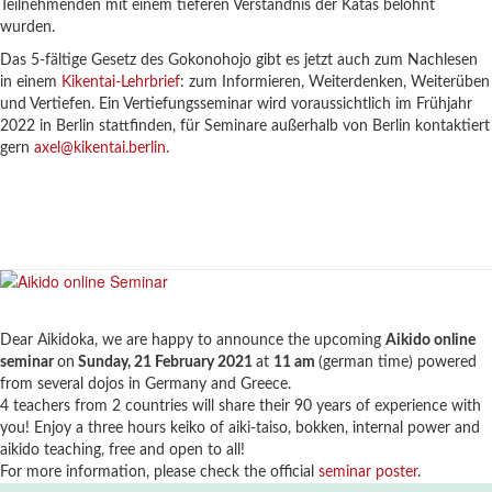
Teilnehmenden mit einem tieferen Verständnis der Katas belohnt
wurden.
Das 5-fältige Gesetz des Gokonohojo gibt es jetzt auch zum Nachlesen
in einem
Kikentai-Lehrbrief
: zum Informieren, Weiterdenken, Weiterüben
und Vertiefen. Ein Vertiefungsseminar wird voraussichtlich im Frühjahr
2022 in Berlin stattfinden, für Seminare außerhalb von Berlin kontaktiert
gern
axel@kikentai.berlin.
Dear Aikidoka, we are happy to announce the upcoming
Aikido online
seminar
on
Sunday, 21 February 2021
at
11 am
(german time) powered
from several dojos in Germany and Greece.
4 teachers from 2 countries will share their 90 years of experience with
you! Enjoy a three hours keiko of aiki-taiso, bokken, internal power and
aikido teaching, free and open to all!
For more information, please check the official
seminar poster
.